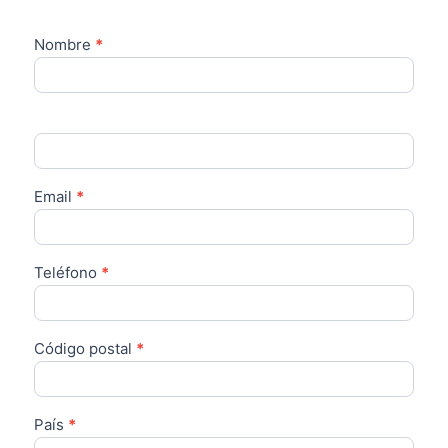
Nombre
*
FORM-
PART-
NXP-
CONTACT-
ES
Email
*
Teléfono
*
Código postal
*
País
*