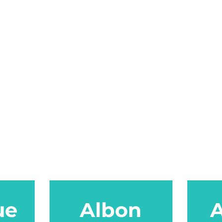
ue
Albon
A