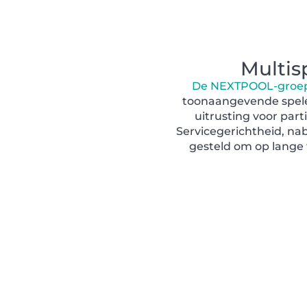
Multis
De NEXTPOOL-groep i
toonaangevende speler
uitrusting voor par
Servicegerichtheid, na
gesteld om op lange