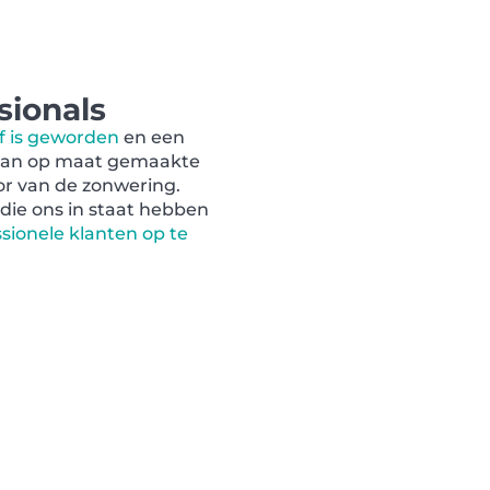
sionals
f is geworden
en een
g van op maat gemaakte
or van de zonwering.
die ons in staat hebben
sionele klanten op te